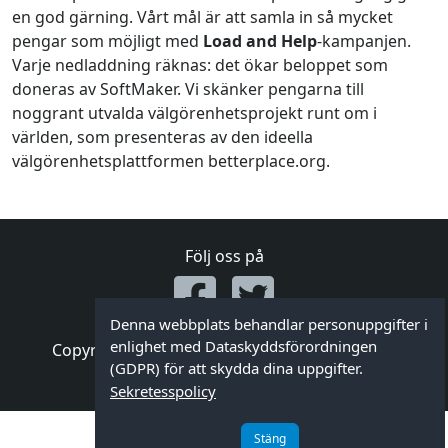
en god gärning. Vårt mål är att samla in så mycket
pengar som möjligt med
Load and Help
-kampanjen.
Varje nedladdning räknas: det ökar beloppet som
doneras av SoftMaker. Vi skänker pengarna till
noggrant utvalda välgörenhetsprojekt runt om i
världen, som presenteras av den ideella
välgörenhetsplattformen betterplace.org.
Följ oss på
Denna webbplats behandlar personuppgifter i
enlighet med Dataskyddsförordningen
Copyright © 2026
SoftMaker
|
Kontakta oss
|
(GDPR) för att skydda dina uppgifter.
Sekretesspolicy
Sekretesspolicy
Stäng