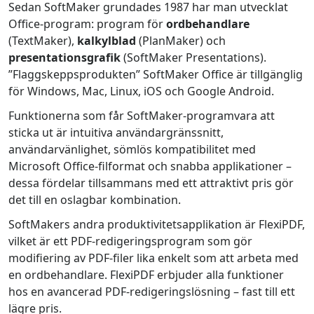
Sedan SoftMaker grundades 1987 har man utvecklat
Office-program: program för
ordbehandlare
(TextMaker),
kalkylblad
(PlanMaker) och
presentationsgrafik
(SoftMaker Presentations).
”Flaggskeppsprodukten” SoftMaker Office är tillgänglig
för Windows, Mac, Linux, iOS och Google Android.
Funktionerna som får SoftMaker-programvara att
sticka ut är intuitiva användargränssnitt,
användarvänlighet, sömlös kompatibilitet med
Microsoft Office-filformat och snabba applikationer –
dessa fördelar tillsammans med ett attraktivt pris gör
det till en oslagbar kombination.
SoftMakers andra produktivitetsapplikation är FlexiPDF,
vilket är ett PDF-redigeringsprogram som gör
modifiering av PDF-filer lika enkelt som att arbeta med
en ordbehandlare. FlexiPDF erbjuder alla funktioner
hos en avancerad PDF-redigeringslösning – fast till ett
lägre pris.